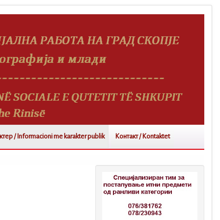
ер / Informacioni me karakter publik
Контакт / Kontaktet