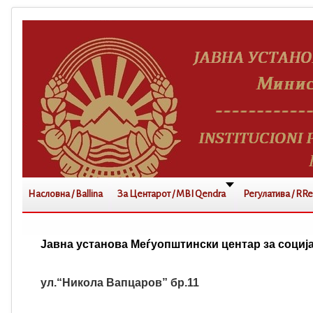
Насловна / Ballina
За Центарот / MBI Qendra
Регулатива / RRe
Јавна установа Меѓуопштински центар за социј
ул.“Никола Вапцаров” бр.11