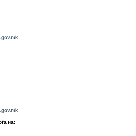
.gov.mk
.gov.mk
ѓа на: