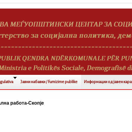
gulativa
Јавни набавки / Furnizime publike
Информации од јавен каракт
ална работа-Скопје