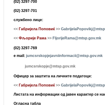
(02) 3297-700
(02) 3297-701
службено лице:
<<
Габријела Поповиќ
>>
GabrijelaPopovikj@mtsp
<<
Фљорије Рама
>>
FljorijeRama@mtsp.gov.mk
(02) 3297-769
е mail:
jumcsrskopjejavniinformacii@mtsp.gov.mk
jumcsrskopje@mtsp.gov.mk
Офицер за заштита на личните податоци:
<<
Габријела Поповиќ
>>
GabrijelaPopovikj@mtsp
Листата на информации од јавен карактер се нао
Oгласна табла